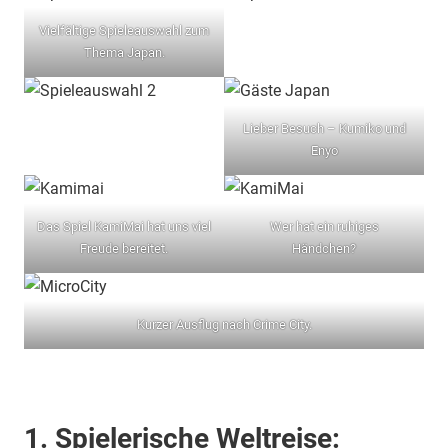
Vielfältige Spieleauswahl zum
Thema Japan.
Lieber Besuch – Kumiko und
Enyo
Das Spiel KamiMai hat uns viel
Wer hat ein ruhiges
Freude bereitet.
Händchen?
Kurzer Ausflug nach Crime City.
1. Spielerische Weltreise: