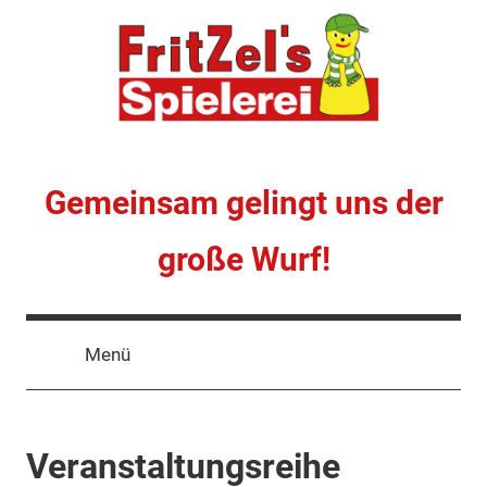
Zum
Inhalt
springen
FritZel's
Gemeinsam gelingt uns der
Spielerei
große Wurf!
e.V.
Menü
Veranstaltungsreihe